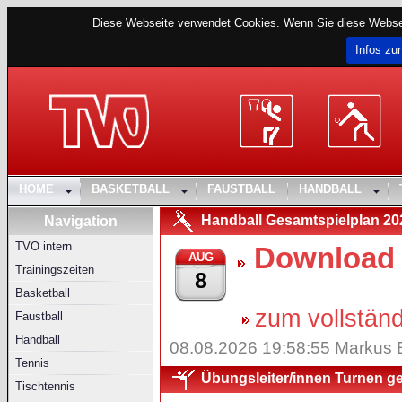
Diese Webseite verwendet Cookies. Wenn Sie diese Websei
Infos zur
HOME
BASKETBALL
FAUSTBALL
HANDBALL
Handball Gesamtspielplan 20
Navigation
TVO intern
Download 
AUG
Trainingszeiten
8
Basketball
zum vollständ
Faustball
Handball
08.08.2026 19:58:55 Markus 
Tennis
Übungsleiter/innen Turnen g
Tischtennis