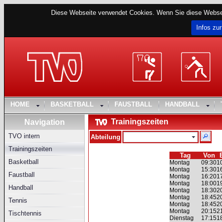
Diese Webseite verwendet Cookies. Wenn Sie diese Websei
Infos zur
HOME
BASKETBALL
FAUSTBALL
HANDBALL
Trainingszeiten
Navigation
TVO intern
Abteilung
Trainingszeiten
Tag
Von
Basketball
Montag
09:30
1
Montag
15:30
1
Faustball
Montag
16:20
1
Montag
18:00
1
Handball
Montag
18:30
2
Montag
18:45
2
Tennis
Montag
18:45
2
Montag
20:15
2
Tischtennis
Dienstag
17:15
1