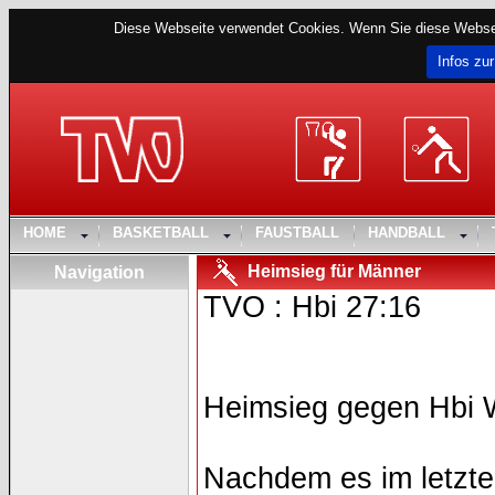
Diese Webseite verwendet Cookies. Wenn Sie diese Websei
Infos zur
HOME
BASKETBALL
FAUSTBALL
HANDBALL
Heimsieg für Männer
Navigation
TVO : Hbi 27:16
Heimsieg gegen Hbi 
Nachdem es im letzte