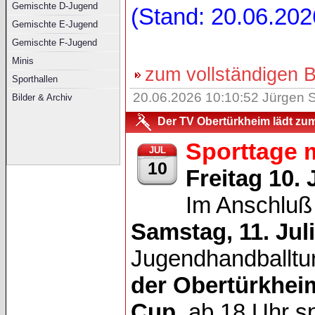
Gemischte D-Jugend
(Stand: 20.06.202
Gemischte E-Jugend
Gemischte F-Jugend
Minis
zum vollständigen Be
Sporthallen
20.06.2026 10:10:52 Jürgen S
Bilder & Archiv
Der TV Obertürkheim lädt zum 
Sporttage m
JUL
10
Freitag 10. 
Im Anschlu
Samstag, 11. Jul
Jugendhandballtu
der Obertürkhei
Cup
ab 18 Uhr sp