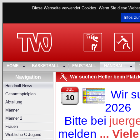
Diese Webseite verwendet Cookies. Wenn Sie diese Websei
Infos zur
HOME
BASKETBALL
FAUSTBALL
HANDBALL
Wir suchen Helfer beim Plätzl
Navigation
Handball-News
JUL
Wir s
Gesamtspielplan
10
Abteilung
2026
Männer
Bitte bei
juerg
Männer 2
Frauen
melden
... Vie
Weibliche C-Jugend