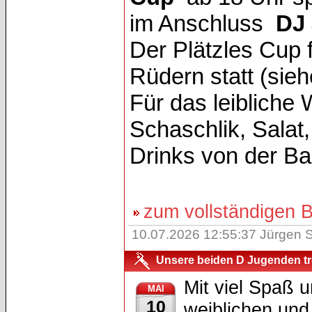
im Anschluss
DJ 
Der Plätzles Cup 
Rüdern statt (si
Für das leibliche 
Schaschlik, Sala
Drinks von der Ba
zum vollständigen Be
10.07.2026 12:55:37 Jürgen S
Unsere beiden D Jugenden tre
Mit viel Spaß 
MAI
10
weiblichen un