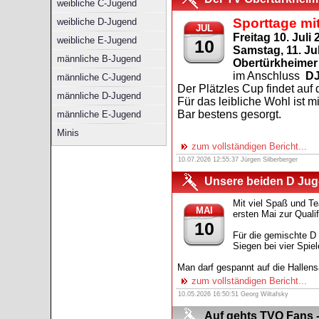
weibliche C-Jugend
Sporttage mit
weibliche D-Jugend
JUL
Freitag 10. Juli
weibliche E-Jugend
10
Samstag, 11. Ju
männliche B-Jugend
Obertürkheimer
im Anschluss
DJ
männliche C-Jugend
Der Plätzles Cup findet au
männliche D-Jugend
Für das leibliche Wohl ist 
Bar bestens gesorgt.
männliche E-Jugend
Minis
zum vollständigen Bericht...
10.07.2026 12:55:37 Jürgen Silberberger
Unsere beiden D Juge
Mit viel Spaß und T
MAI
ersten Mai zur Qualif
10
Für die gemischte D 
Siegen bei vier Spie
Man darf gespannt auf die Hallens
zum vollständigen Bericht...
10.05.2026 16:50:51 Georg Wiltafsky
Auf gehts TVO Fans -