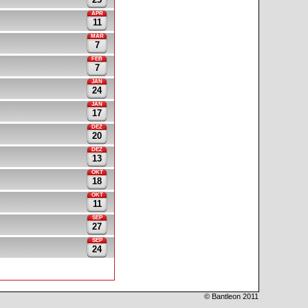
APR
11
MÄR
7
FEB
7
JAN
24
JAN
17
DEZ
20
DEZ
13
OKT
18
OKT
11
SEP
27
SEP
24
©
Bantleon
2011