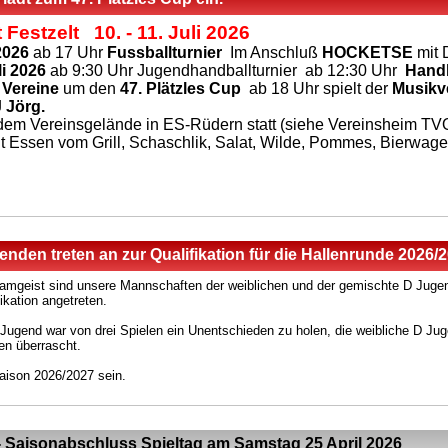
 Festzelt 10. - 11. Juli 2026
 2026
ab 17 Uhr
Fussballturnier
Im Anschluß
HOCKETSE
mit 
li 2026
ab 9:30 Uhr Jugendhandballturnier ab 12:30 Uhr
Handb
 Vereine
um den
47. Plätzles Cup
ab 18 Uhr spielt der
Musikv
 Jörg.
f dem Vereinsgelände in ES-Rüdern statt (siehe Vereinsheim TV
mit Essen vom Grill, Schaschlik, Salat, Wilde, Pommes, Bierwag
nden treten an zur Qualifikation für die Hallenrunde 2026/
eamgeist sind unsere Mannschaften der weiblichen und der gemischte D Ju
ikation angetreten.
Jugend war von drei Spielen ein Unentschieden zu holen, die weibliche D Jug
len überrascht.
aison 2026/2027 sein.
 Saisonabschluss Spieltag am Samstag 25 April 2026