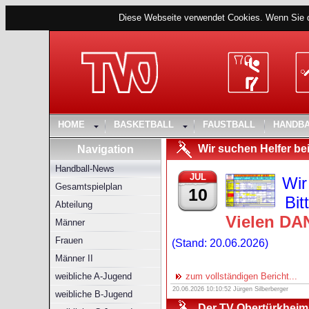
Diese Webseite verwendet Cookies. Wenn Sie 
HOME
BASKETBALL
FAUSTBALL
HANDB
Wir suchen Helfer bei
Navigation
Handball-News
JUL
Wir
Gesamtspielplan
10
Bitt
Abteilung
Vielen DAN
Männer
Frauen
(Stand: 20.06.2026)
Männer II
zum vollständigen Bericht...
weibliche A-Jugend
20.06.2026 10:10:52 Jürgen Silberberger
weibliche B-Jugend
Der TV Obertürkheim 