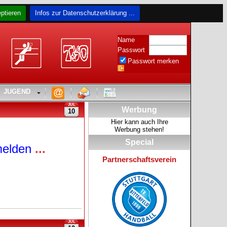
ptieren
Infos zur Datenschutzerklärung ...
Name
Passwort
Passwort merken
JUGEND
JUL
Werbung
10
Hier kann auch Ihre
Werbung stehen!
Special
elden
...
Partnerschaftsverein
JUL