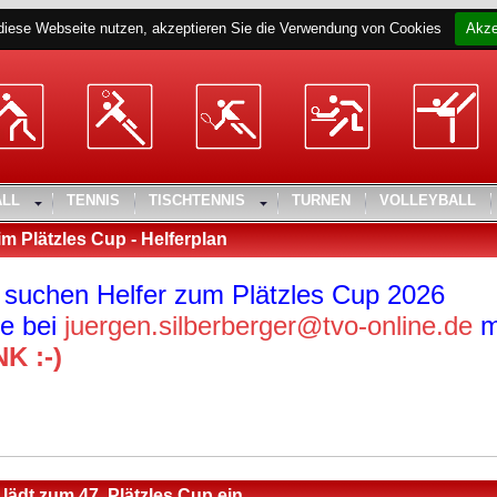
diese Webseite nutzen, akzeptieren Sie die Verwendung von Cookies
Akze
ALL
TENNIS
TISCHTENNIS
TURNEN
VOLLEYBALL
m Plätzles Cup - Helferplan
 suchen Helfer zum Plätzles Cup 2026
e bei
juergen.silberberger@tvo-online.de
m
K :-)
lädt zum 47. Plätzles Cup ein.