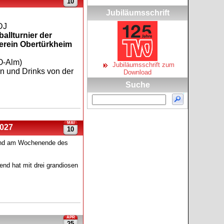
10
Jubiläumsschrift
DJ
allturnier der
erein Obertürkheim
O-Alm)
Jubiläumsschrift zum
en und Drinks von der
Download
Suche
MAI
2027
10
gend am Wochenende des
end hat mit drei grandiosen
APR
25